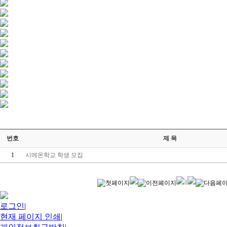
번호
제 목
1
시메온학교 학생 모집
1
로그인
|
현재 페이지 인쇄
|